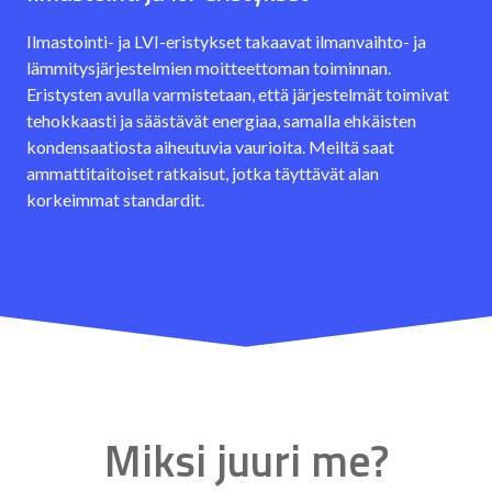
Ilmastointi- ja LVI-eristykset takaavat ilmanvaihto- ja
lämmitysjärjestelmien moitteettoman toiminnan.
Eristysten avulla varmistetaan, että järjestelmät toimivat
tehokkaasti ja säästävät energiaa, samalla ehkäisten
kondensaatiosta aiheutuvia vaurioita. Meiltä saat
ammattitaitoiset ratkaisut, jotka täyttävät alan
korkeimmat standardit.
Miksi juuri me?