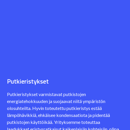
Putkieristykset
Putkieristykset varmistavat putkistojen
energiatehokkuuden ja suojaavat niitä ympäristön
olosuhteilta. Hyvin toteutettu putkieristys estää
lämpöhävikkiä, ehkäisee kondensaatiota ja pidentää
putkistojen käyttöikää. Yrityksemme toteuttaa
laadukkaat eristysratkaisut kaikenlaisiin kohteisiin, olipa