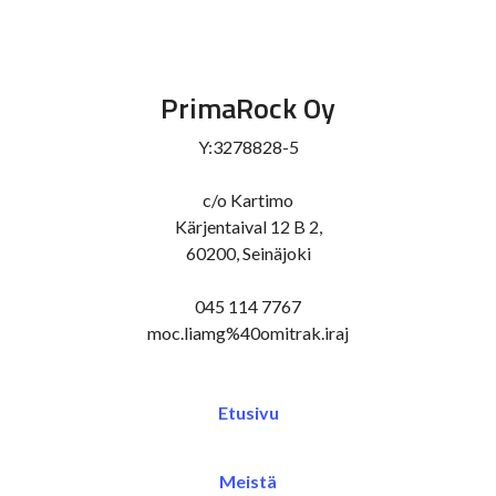
PrimaRock Oy
Y:3278828-5
c/o Kartimo
Kärjentaival 12 B 2,
60200, Seinäjoki
045 114 7767
moc.liamg%40omitrak.iraj
Etusivu
Meistä