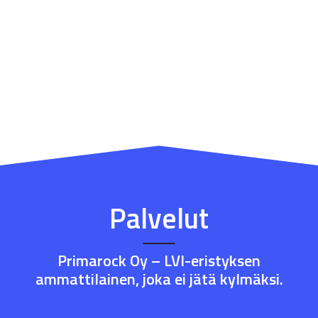
Palvelut
Primarock Oy – LVI-eristyksen
ammattilainen, joka ei jätä kylmäksi.